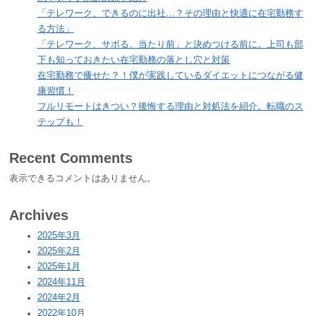
「テレワーク、できるのに出社…？その理由と快適に在宅勤務す
る方法」
「テレワーク、サボる、当たり前」と決めつける前に。上司も部
下も知っておきたい在宅勤務の落とし穴と対策
在宅勤務で痩せた？！僕が実践しているダイエットにつながる健
康習慣！
フルリモートはきつい？後悔する理由と対処法を紹介。転職のス
テップも！
Recent Comments
表示できるコメントはありません。
Archives
2025年3月
2025年2月
2025年1月
2024年11月
2024年2月
2022年10月