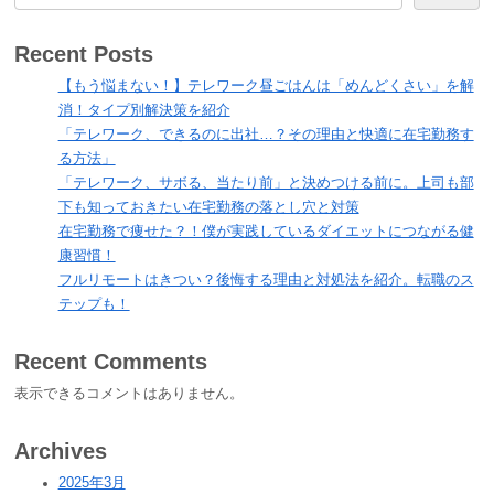
Recent Posts
【もう悩まない！】テレワーク昼ごはんは「めんどくさい」を解
消！タイプ別解決策を紹介
「テレワーク、できるのに出社…？その理由と快適に在宅勤務す
る方法」
「テレワーク、サボる、当たり前」と決めつける前に。上司も部
下も知っておきたい在宅勤務の落とし穴と対策
在宅勤務で痩せた？！僕が実践しているダイエットにつながる健
康習慣！
フルリモートはきつい？後悔する理由と対処法を紹介。転職のス
テップも！
Recent Comments
表示できるコメントはありません。
Archives
2025年3月